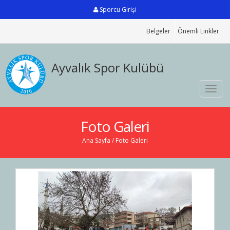
Sporcu Girişi
Belgeler
Önemli Linkler
Ayvalık Spor Kulübü
Toggl
navig
Foto Galeri
Ana Sayfa
/ Foto Galeri